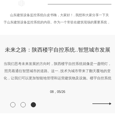
山东建筑设备监控系统白皮书嗨，大家好！..我想和大家分享一下关
于山东建筑设备监控系统的内容。作为一个常驻在建筑现场的重要系统，
文
它在..建筑物 运行方面扮演着至关重要的角色。首先，让我们来了解一下
知
这个系统的基本原理。山东建筑设备监控系统是一种综合应用技术的集成
部
系统，旨在实时监测建筑内部设备的运行状态和环境参数。通过采集...
能
未来之路：陕西楼宇自控系统..智慧城市发展
西
当我们思考未来发展的方向时，陕西楼宇自控系统就像是一盏明灯，
在
源
照亮着通往智慧城市的道路。这一..技术为城市带来了翻天覆地的变
的
决
化，让我们可以更加智能地管理和运营建筑物及设施。楼宇自控系统
作
作为智慧城市的关键组成部分，通过集成各种传感器、监控设备和智
08，05/26
部
能控制系统，实现了对建筑内部环境、能源利用和 性的..监测和管
理。它不仅提高...