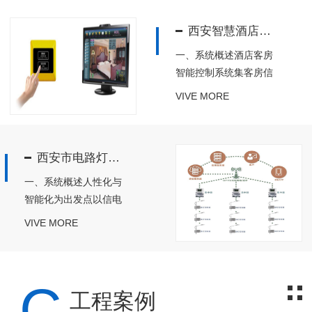
头之一，巨大的电能消
西安智慧酒店照明系统
耗不仅增加了电力消
耗，同时也带来了电力
一、系统概述酒店客房
生产背后的能源浪费，
智能控制系统集客房信
造成环境污染和光污
息响应以及灯光、空
VIVE MORE
染，...
调、服务功能集中控制
于一体，多项技术实现
电能节服务提升、 防
西安市电路灯智能控制系统
范、加以计算机互联技
术的利用实现网络化监
一、系统概述人性化与
控:客房人员身份、客
智能化为出发点以信电
人实时服务信息、房
采集，信息传输、数据
VIVE MORE
门...
处理和控制执行等技术
的融合为支撑，实现对
路灯的实时监控、精细
C
化管理和单灯节能二、
工程案例
系统功能调光控制：