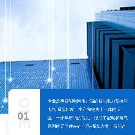
ONE
专业从事智能电网用户端的智能电力监控与
电气 系统研发、生产和销售于一体的 企
01
业，十余年市场的洗礼，形成了配电和电气
系列的元器件基础产品+系统方案丰富的产
品线。