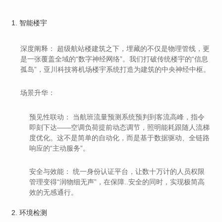
1. 智能楼宇
深度阐释：
超级航站楼建筑之下，埋藏的不仅是物理管线，更
是一张覆盖全域的“数字神经网络”。我们打破传统楼宇的“信息
孤岛”，亚川科技将机场楼宇系统打造为建筑的
中央神经中枢
。
场景升华：
预见性联动：
当航班流量预测系统预判到客流高峰，指令
即刻下达——空调负荷提前动态调节，照明能耗跟随人流梯
度优化。这不是简单的自动化，而是基于数据驱动、全链路
响应的
“主动服务”
。
安全与效能：
统一身份认证平台，让数十万计的人员权限
管理变得“润物细无声”，在保障..安全的同时，实现极简高
效的无感通行。
2. 环境检测