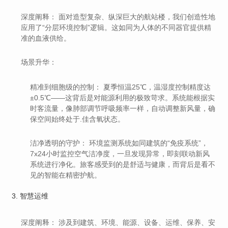
深度阐释：
面对造型复杂、纵深巨大的航站楼，我们创造性地
应用了
“分层环境控制”
逻辑。这如同为人体的不同器官提供精
准的血液供给。
场景升华：
精准到细胞级的控制：
夏季恒温25℃，温湿度控制精度达
±0.5℃——这背后是对能源利用的极致苛求。系统能根据实
时客流量，像肺部调节呼吸频率一样，自动调整新风量，确
保空间始终处于
.佳含氧状态
。
洁净透明的守护：
环境监测系统如同建筑的“免疫系统”，
7x24小时监控空气洁净度，一旦发现异常，即刻联动新风
系统进行净化。旅客感受到的是舒适与健康，而背后是看不
见的智能在精密护航。
3. 智慧运维
深度阐释：
涉及到建筑、环境、能源、设备、运维、保养、安