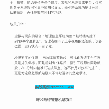
全、报警、能源单价等多个维度。常规的系统集成平台，仅实
现各子系统数据的集中监测和展示，缺少跨系统的统计分析、
诊断预测、自适应调节控制等功能。
场景升华：
虚拟与现实的融合：
地理信息系统为整个航站楼构建了一
副“数字孪生骨架”。管理者拥有了
上帝视角的透视眼
，设备
位置、运行状态一目了然。
极限速度的保障：
当故障预警响起，可视化系统平台不再
只是提供坐标，而是规划出.优路径，指引工程师如同导航
般，在
5分钟内
精准抵达故障点。这不仅是对效率的提升，
更是对这座超级航站楼
永不停歇运转
的坚定承诺。
实战案例
Practical Case
呼和浩特智慧机场项目