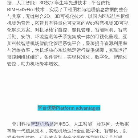
据、人工智能、3D数字孪生等先进技术，
平台依托
BIM+GIS+IoT技术，实现了工程图档与地理信息数据的整合
与共享
，无缝融合2D、3D可视化技术，以国内区域航空枢纽
机场为背景，搭建具有轻量化可交互的Web智慧机场3D可视
化解决方案。对机场
楼宇自控、能耗管理、智能照明、智慧
后勤、安防、环境监测
等子系统集成一体的可视化呈现。
亚
川科技智慧机场
智能化管理系统平台，显著提升资源利用率
与运维效率，为机场核心系统稳定运行提供保障，实现
运行
监控到维修维护、备件管理，实现标准化、数字化、智能化
管控，助力机场降本增效。
平台优势
Platform advantages
‌ 亚川科技
智慧机场是
运用
5G
、
人工智能
、
物联网
、
大数据
等新一代信息技术，实现机场运行全面数字化、智能化，以
提升旅客体验、运营效率和安全水平的新型机场运营新模