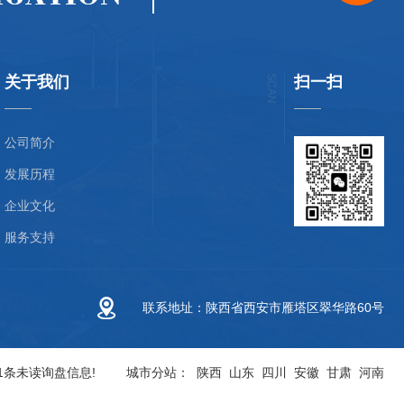
关于我们
SCAN
扫一扫
公司简介
发展历程
企业文化
服务支持
联系地址：陕西省西安市雁塔区翠华路60号
1
条未读询盘信息!
城市分站
：
陕西
山东
四川
安徽
甘肃
河南