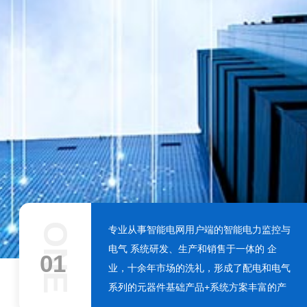
ONE
专业从事智能电网用户端的智能电力监控与
电气 系统研发、生产和销售于一体的 企
01
业，十余年市场的洗礼，形成了配电和电气
系列的元器件基础产品+系统方案丰富的产
品线。