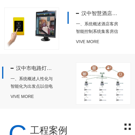
头之一，巨大的电能消
汉中智慧酒店照明系统
耗不仅增加了电力消
耗，同时也带来了电力
一、系统概述酒店客房
生产背后的能源浪费，
智能控制系统集客房信
造成环境污染和光污
息响应以及灯光、空
VIVE MORE
染，...
调、服务功能集中控制
于一体，多项技术实现
电能节服务提升、 防
汉中市电路灯智能控制系统
范、加以计算机互联技
术的利用实现网络化监
一、系统概述人性化与
控:客房人员身份、客
智能化为出发点以信电
人实时服务信息、房
采集，信息传输、数据
VIVE MORE
门...
处理和控制执行等技术
的融合为支撑，实现对
路灯的实时监控、精细
C
化管理和单灯节能二、
工程案例
系统功能调光控制：