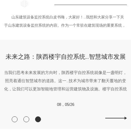
山东建筑设备监控系统白皮书嗨，大家好！..我想和大家分享一下关
于山东建筑设备监控系统的内容。作为一个常驻在建筑现场的重要系统，
文
它在..建筑物 运行方面扮演着至关重要的角色。首先，让我们来了解一下
知
这个系统的基本原理。山东建筑设备监控系统是一种综合应用技术的集成
部
系统，旨在实时监测建筑内部设备的运行状态和环境参数。通过采集...
能
展
创新科技驱动：陕西楼宇自控系统优化建筑运营效率
灯，
在当今快速发展的科技领域中，陕西楼宇自控系统正在成为建筑行业
变
的一项关键创新。这种系统不仅提高了建筑物的运营效率，同时也为
系统
用户带来更智能、便捷的体验。通过..技术的应用，楼宇自控系统可
和智
以实现对建筑内部环境的..监控和调节，包括温度、湿度、采光等方
11，06/26
管
面。这种智能化的管理使得建筑运营更加..，不仅节约能源资源，还
提升了整体的舒...